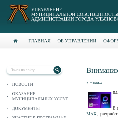
УПРАВЛЕНИЕ
МУНИЦИПАЛЬНОЙ СОБСТВЕННОСТ
АДМИНИСТРАЦИИ ГОРОДА УЛЬЯНОВ
ГЛАВНАЯ
ОБ УПРАВЛЕНИИ
ОФОРМ
Вниманию
« Назад
НОВОСТИ
04
ОКАЗАНИЕ
МУНИЦИПАЛЬНЫХ УСЛУГ
В 
ДОКУМЕНТЫ
МАХ
, разраб
УЧАСТИЕ В ПРОГРАММАХ