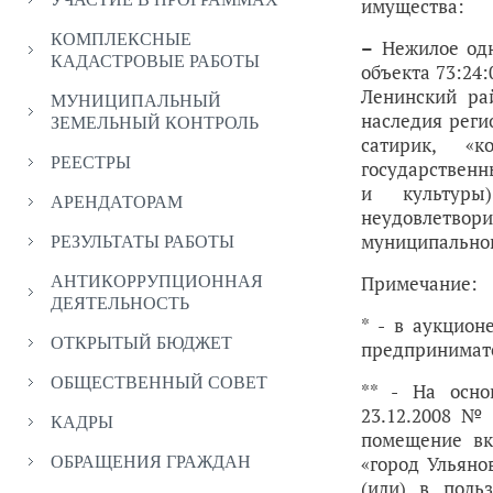
имущества:
КОМПЛЕКСНЫЕ
–
Нежилое одн
КАДАСТРОВЫЕ РАБОТЫ
объекта 73:24:
Ленинский ра
МУНИЦИПАЛЬНЫЙ
наследия реги
ЗЕМЕЛЬНЫЙ КОНТРОЛЬ
сатирик, «
РЕЕСТРЫ
государственн
и культуры
АРЕНДАТОРАМ
неудовлетво
муниципального
РЕЗУЛЬТАТЫ РАБОТЫ
Примечание:
АНТИКОРРУПЦИОННАЯ
ДЕЯТЕЛЬНОСТЬ
* - в аукцион
ОТКРЫТЫЙ БЮДЖЕТ
предпринимате
ОБЩЕСТВЕННЫЙ СОВЕТ
** - На осно
23.12.2008 №
КАДРЫ
помещение вк
«город Ульяно
ОБРАЩЕНИЯ ГРАЖДАН
(или) в поль