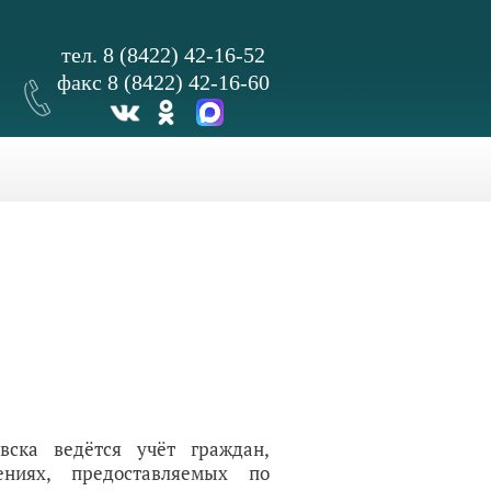
тел. 8 (8422) 42-16-52
факс 8 (8422) 42-16-60
вска ведётся учёт граждан,
иях, предоставляемых по