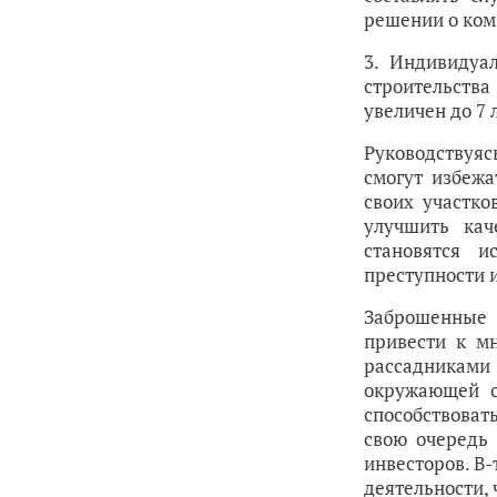
решении о ком
3. Индивидуа
строительств
увеличен до 7 
Руководствуя
смогут избеж
своих участко
улучшить кач
становятся и
преступности 
Заброшенные
привести к мн
рассадниками 
окружающей с
способствоват
свою очередь
инвесторов. В
деятельности, 