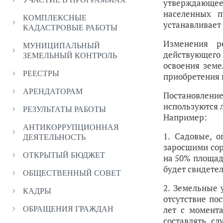
утверждающее
населенных п
КОМПЛЕКСНЫЕ
устанавливает
КАДАСТРОВЫЕ РАБОТЫ
Изменения р
МУНИЦИПАЛЬНЫЙ
действующего 
ЗЕМЕЛЬНЫЙ КОНТРОЛЬ
освоения земе
РЕЕСТРЫ
приобретения 
АРЕНДАТОРАМ
Постановление
используются 
РЕЗУЛЬТАТЫ РАБОТЫ
Например:
АНТИКОРРУПЦИОННАЯ
1. Садовые, 
ДЕЯТЕЛЬНОСТЬ
заросшими сор
ОТКРЫТЫЙ БЮДЖЕТ
на 50% площади
будет свидетел
ОБЩЕСТВЕННЫЙ СОВЕТ
2. Земельные 
КАДРЫ
отсутствие по
лет с момент
ОБРАЩЕНИЯ ГРАЖДАН
составлять сл