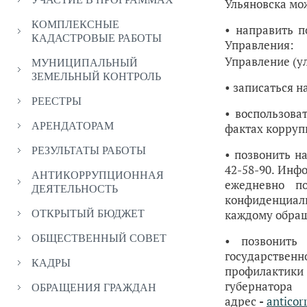
Ульяновска мо
КОМПЛЕКСНЫЕ
• направить п
КАДАСТРОВЫЕ РАБОТЫ
Управлени
Управление (ул
МУНИЦИПАЛЬНЫЙ
ЗЕМЕЛЬНЫЙ КОНТРОЛЬ
• записаться 
РЕЕСТРЫ
• воспользов
АРЕНДАТОРАМ
фактах коррупц
РЕЗУЛЬТАТЫ РАБОТЫ
• позвонить н
42-58-90. Инф
АНТИКОРРУПЦИОННАЯ
ежедневно по
ДЕЯТЕЛЬНОСТЬ
конфиденциал
каждому обращ
ОТКРЫТЫЙ БЮДЖЕТ
ОБЩЕСТВЕННЫЙ СОВЕТ
• позвонить
государстве
КАДРЫ
профилактик
губернатор
ОБРАЩЕНИЯ ГРАЖДАН
адрес
-
anticor