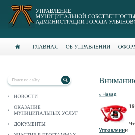
УПРАВЛЕНИЕ
МУНИЦИПАЛЬНОЙ СОБСТВЕННОСТ
АДМИНИСТРАЦИИ ГОРОДА УЛЬЯНОВ
ГЛАВНАЯ
ОБ УПРАВЛЕНИИ
ОФОРМ
Вниманию
« Назад
НОВОСТИ
19
ОКАЗАНИЕ
МУНИЦИПАЛЬНЫХ УСЛУГ
Ч
ДОКУМЕНТЫ
Управлени
и м
УЧАСТИЕ В ПРОГРАММАХ