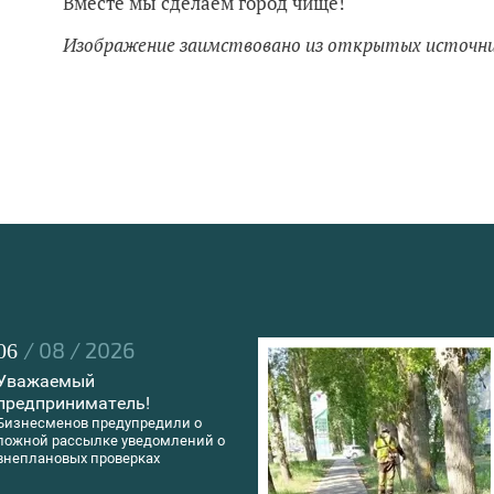
Вместе мы сделаем город чище!
Изображение заимствовано из открытых источн
/ 08 / 2026
06
Уважаемый
предприниматель!
Бизнесменов предупредили о
ложной рассылке уведомлений о
внеплановых проверках