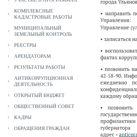
города Ульяно
КОМПЛЕКСНЫЕ
• направить п
КАДАСТРОВЫЕ РАБОТЫ
Управлени
Управление (ул
МУНИЦИПАЛЬНЫЙ
ЗЕМЕЛЬНЫЙ КОНТРОЛЬ
• записаться 
РЕЕСТРЫ
• воспользов
АРЕНДАТОРАМ
фактах коррупц
РЕЗУЛЬТАТЫ РАБОТЫ
• позвонить н
42-58-90. Инф
АНТИКОРРУПЦИОННАЯ
ежедневно по
ДЕЯТЕЛЬНОСТЬ
конфиденциал
каждому обращ
ОТКРЫТЫЙ БЮДЖЕТ
ОБЩЕСТВЕННЫЙ СОВЕТ
• позвонить
государстве
КАДРЫ
профилактик
губернатор
ОБРАЩЕНИЯ ГРАЖДАН
адрес
-
anticor