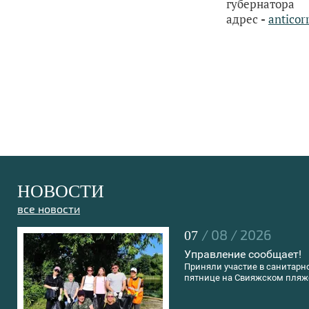
губернатор
адрес
-
anticor
НОВОСТИ
все новости
/ 08 / 2026
07
Управление сообщает!
Приняли участие в санитарн
пятнице на Свияжском пляж