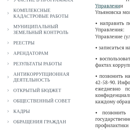
Управлени
и м
КОМПЛЕКСНЫЕ
Ульяновска мо
КАДАСТРОВЫЕ РАБОТЫ
• направить п
МУНИЦИПАЛЬНЫЙ
Управлени
ЗЕМЕЛЬНЫЙ КОНТРОЛЬ
Управление (ул
РЕЕСТРЫ
• записаться 
АРЕНДАТОРАМ
• воспользов
РЕЗУЛЬТАТЫ РАБОТЫ
фактах коррупц
АНТИКОРРУПЦИОННАЯ
• позвонить н
ДЕЯТЕЛЬНОСТЬ
42-58-90. Инф
ежедневно по
ОТКРЫТЫЙ БЮДЖЕТ
конфиденциал
каждому обращ
ОБЩЕСТВЕННЫЙ СОВЕТ
КАДРЫ
• позвонить
государстве
ОБРАЩЕНИЯ ГРАЖДАН
профилактик