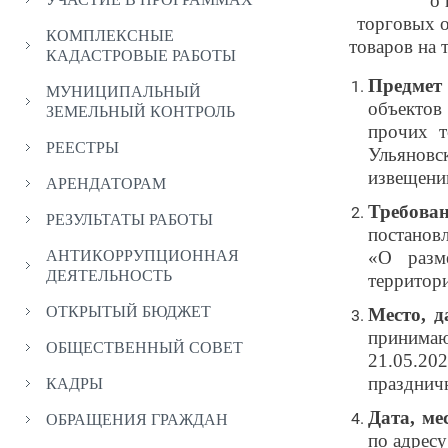
о 
торговых о
КОМПЛЕКСНЫЕ
товаров на
КАДАСТРОВЫЕ РАБОТЫ
Предмет
МУНИЦИПАЛЬНЫЙ
объектов 
ЗЕМЕЛЬНЫЙ КОНТРОЛЬ
прочих т
РЕЕСТРЫ
Ульяновс
извещени
АРЕНДАТОРАМ
Требова
РЕЗУЛЬТАТЫ РАБОТЫ
постанов
«О разм
АНТИКОРРУПЦИОННАЯ
ДЕЯТЕЛЬНОСТЬ
территор
ОТКРЫТЫЙ БЮДЖЕТ
Место, 
принимаю
ОБЩЕСТВЕННЫЙ СОВЕТ
21.05.20
праздничн
КАДРЫ
Дата, ме
ОБРАЩЕНИЯ ГРАЖДАН
по адресу: