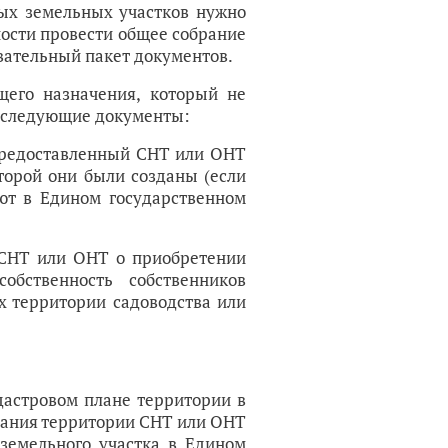
ных земельных участков нужно
ости провести общее собрание
овательный пакет документов.
щего назначения, который не
 следующие документы:
предоставленный СНТ или ОНТ
оторой они были созданы (если
уют в Едином государственном
 СНТ или ОНТ о приобретении
обственность собственников
х территории садоводства или
дастровом плане территории в
вания территории СНТ или ОНТ
 земельного участка в Едином