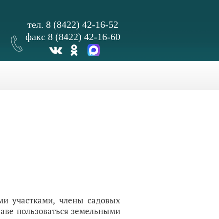
тел. 8 (8422) 42-16-52
факс 8 (8422) 42-16-60
ми участками, члены садовых
раве пользоваться земельными