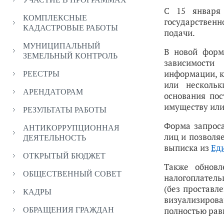
С 15 январ
КОМПЛЕКСНЫЕ
государствен
КАДАСТРОВЫЕ РАБОТЫ
подачи.
МУНИЦИПАЛЬНЫЙ
В новой форм
ЗЕМЕЛЬНЫЙ КОНТРОЛЬ
зависимости
информации, к
РЕЕСТРЫ
или нескольк
АРЕНДАТОРАМ
основания пос
имуществу или
РЕЗУЛЬТАТЫ РАБОТЫ
Форма запроса
АНТИКОРРУПЦИОННАЯ
лиц и позволяе
ДЕЯТЕЛЬНОСТЬ
выписка из
Ед
ОТКРЫТЫЙ БЮДЖЕТ
Также обновл
ОБЩЕСТВЕННЫЙ СОВЕТ
налогоплатель
(без проставл
КАДРЫ
визуализиров
полностью ра
ОБРАЩЕНИЯ ГРАЖДАН